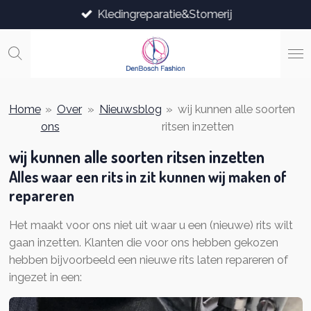
Kledingreparatie&Stomerij
Ga
direct
naar
de
hoofdinhoud
Home
»
Over
»
Nieuwsblog
»
wij kunnen alle soorten
ons
ritsen inzetten
wij kunnen alle soorten ritsen inzetten
Alles waar een rits in zit kunnen wij maken of
repareren
Het maakt voor ons niet uit waar u een (nieuwe) rits wilt
gaan inzetten. Klanten die voor ons hebben gekozen
hebben bijvoorbeeld een nieuwe rits laten repareren of
ingezet in een: