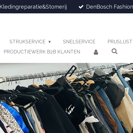
Kledingreparatie&Stomerij
DenBosch Fashion
STRIJKSERVICE
SNELSERVICE
PRIJSLIJS
PRODUCTIEWERK B2B KLANTEN