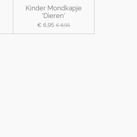
e
Kinder Mondkapje
'Dieren'
€ 6,95
€ 8,95