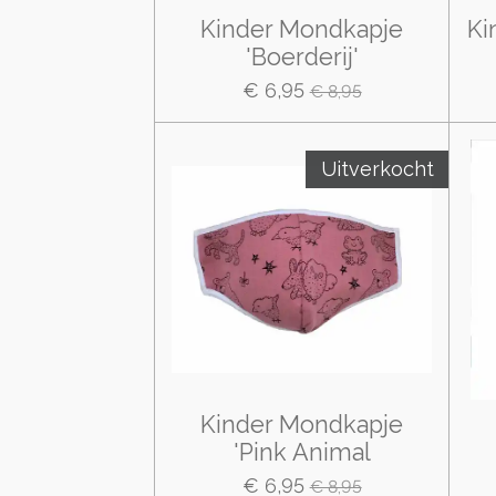
Kinder Mondkapje
Ki
'Boerderij'
€ 6,95
€ 8,95
Uitverkocht
Kinder Mondkapje
'Pink Animal
€ 6,95
€ 8,95