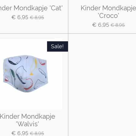
nder Mondkapje 'Cat'
Kinder Mondkapj
'Croco'
€ 6,95
€ 8,95
€ 6,95
€ 8,95
Sale!
Kinder Mondkapje
'Walvis'
€ 6,95
€ 8,95