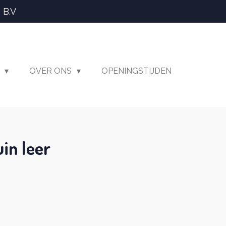
 B.V
T
OVER ONS
OPENINGSTIJDEN
in leer