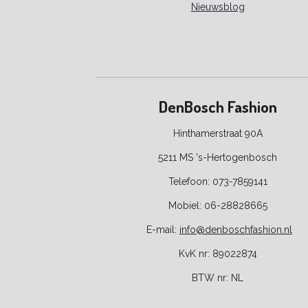
Nieuwsblog
DenBosch Fashion
Hinthamerstraat 90A
5211 MS 's-Hertogenbosch
Telefoon: 073-7859141
Mobiel: 06-28828665
E-
mail:
info@denboschfashion.nl
KvK nr: 89022874
BTW nr:
NL