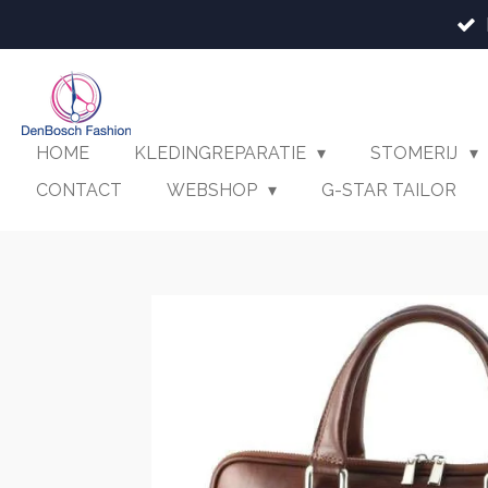
Ga
direct
naar
de
hoofdinhoud
HOME
KLEDINGREPARATIE
STOMERIJ
CONTACT
WEBSHOP
G-STAR TAILOR