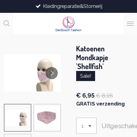
Kledingreparatie&Stomerij
Ga
direct
naar
de
hoofdinhoud
Katoenen
Mondkapje
'Shellfish'
Sale!
€ 6,95
€ 8,95
GRATIS verzending
Uitgeschak