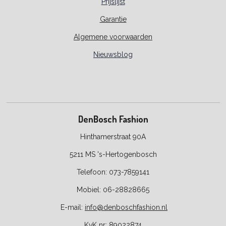
Prijslijst
Garantie
Algemene voorwaarden
Nieuwsblog
DenBosch Fashion
Hinthamerstraat 90A
5211 MS 's-Hertogenbosch
Telefoon: 073-7859141
Mobiel: 06-28828665
E-
mail:
info@denboschfashion.nl
KvK nr: 89022874