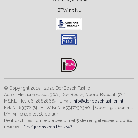
BTW nr:
NL
© Copyright 2015 - 2020
DenBosch Fashion
Adres:
Hinthamerstraat 90A
,
Den Bosch
,
Noord-Brabant
,
5211
MS
,
NL
| Tel:
06-28828665
| Email:
info@denboschfashion.nl
.
Kvk Nr. 63972174
| BTW Nr.
NL855472923B01
| Openingstijden
ma
t/m vrij 09.00 tot 18.00 uur
DenBosch Fashion
beoordeeld met
5 sterren
gebasseerd op
84
reviews. |
Geef je ons een Review?