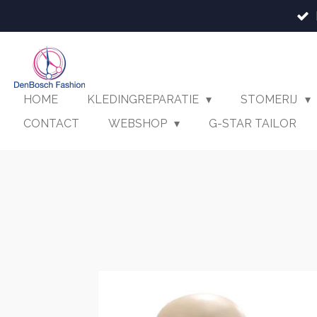
Ga
direct
naar
de
hoofdinhoud
HOME
KLEDINGREPARATIE
STOMERIJ
CONTACT
WEBSHOP
G-STAR TAILOR