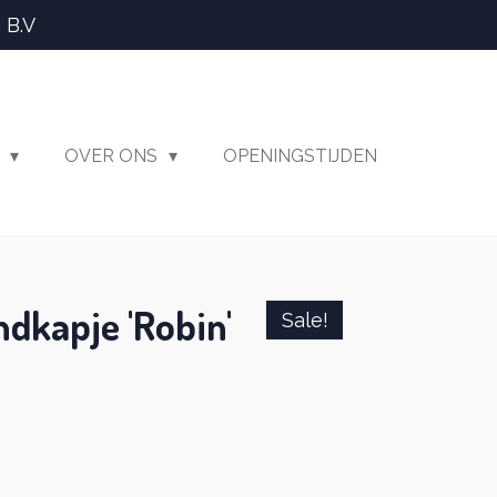
 B.V
T
OVER ONS
OPENINGSTIJDEN
dkapje 'Robin'
Sale!