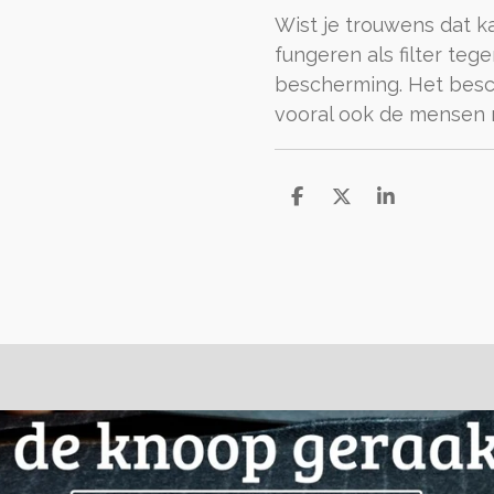
Wist je trouwens dat k
fungeren als filter te
bescherming. Het besch
vooral ook de mensen 
D
D
S
e
e
h
l
e
a
e
l
r
n
e