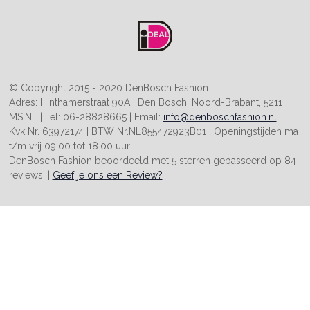
© Copyright 2015 - 2020
DenBosch Fashion
Adres:
Hinthamerstraat 90A
,
Den Bosch
,
Noord-Brabant
,
5211
MS
,
NL
| Tel:
06-28828665
| Email:
info@denboschfashion.nl
.
Kvk Nr. 63972174
| BTW Nr.
NL855472923B01
| Openingstijden
ma
t/m vrij 09.00 tot 18.00 uur
DenBosch Fashion
beoordeeld met
5 sterren
gebasseerd op
84
reviews. |
Geef je ons een Review?