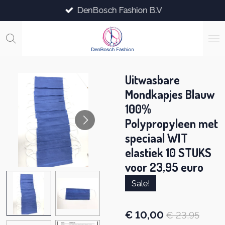
DenBosch Fashion B.V
Ga
direct
naar
de
hoofdinhoud
Uitwasbare
Mondkapjes Blauw
100%
Polypropyleen met
speciaal WIT
elastiek 10 STUKS
voor 23,95 euro
Sale!
€ 10,00
€ 23,95