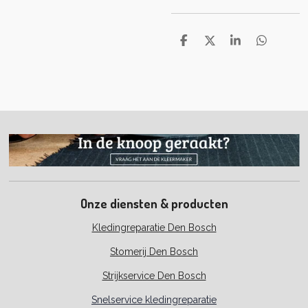
D
D
S
D
e
e
h
e
l
e
a
l
e
l
r
e
n
e
n
Onze diensten & producten
Kledingreparatie Den Bosch
Stomerij Den Bosch
Strijkservice Den Bosch
Snelservice kledingreparatie