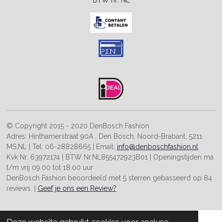
BTW nr:
NL
© Copyright 2015 - 2020
DenBosch Fashion
Adres:
Hinthamerstraat 90A
,
Den Bosch
,
Noord-Brabant
,
5211
MS
,
NL
| Tel:
06-28828665
| Email:
info@denboschfashion.nl
.
Kvk Nr. 63972174
| BTW Nr.
NL855472923B01
| Openingstijden
ma
t/m vrij 09.00 tot 18.00 uur
DenBosch Fashion
beoordeeld met
5 sterren
gebasseerd op
84
reviews. |
Geef je ons een Review?