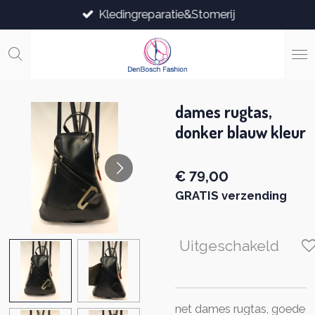
Kledingreparatie&Stomerij
Ga
direct
naar
de
hoofdinhoud
dames rugtas,
donker blauw kleur
€ 79,00
GRATIS verzending
Uitgeschakeld
net dames rugtas, goede