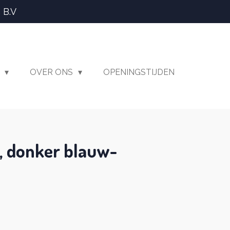
 B.V
T
OVER ONS
OPENINGSTIJDEN
, donker blauw-