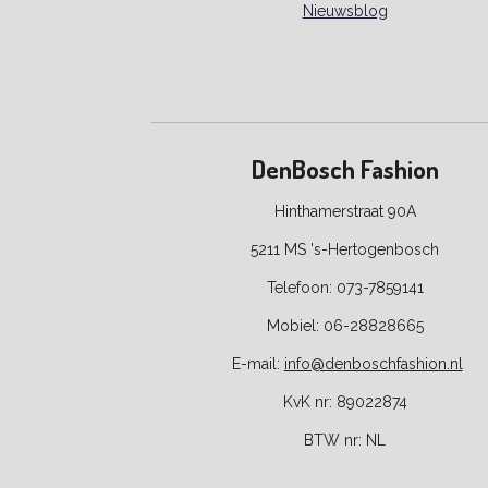
Nieuwsblog
DenBosch Fashion
Hinthamerstraat 90A
5211 MS 's-Hertogenbosch
Telefoon: 073-7859141
Mobiel: 06-28828665
E-
mail:
info@denboschfashion.nl
KvK nr: 89022874
BTW nr:
NL