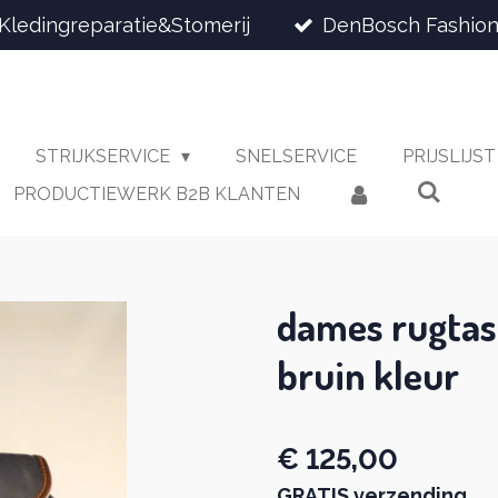
Kledingreparatie&Stomerij
DenBosch Fashion
STRIJKSERVICE
SNELSERVICE
PRIJSLIJS
PRODUCTIEWERK B2B KLANTEN
dames rugtas
bruin kleur
€ 125,00
GRATIS verzending