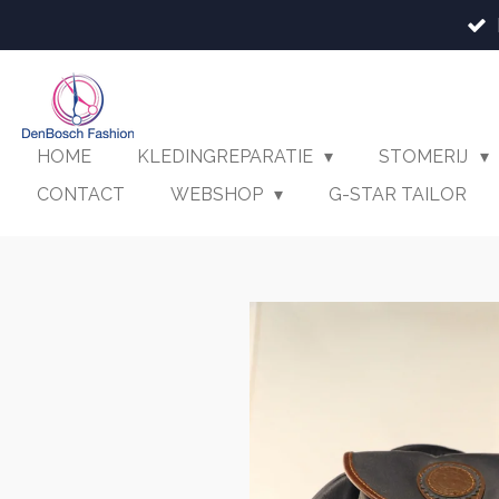
Ga
direct
naar
de
hoofdinhoud
HOME
KLEDINGREPARATIE
STOMERIJ
CONTACT
WEBSHOP
G-STAR TAILOR