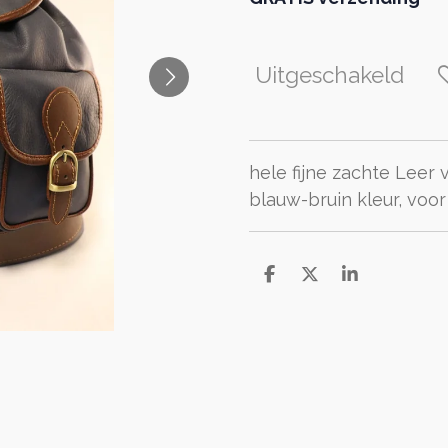
Uitgeschakeld
hele fijne zachte Leer
blauw-bruin kleur, voo
D
D
S
e
e
h
l
e
a
e
l
r
n
e